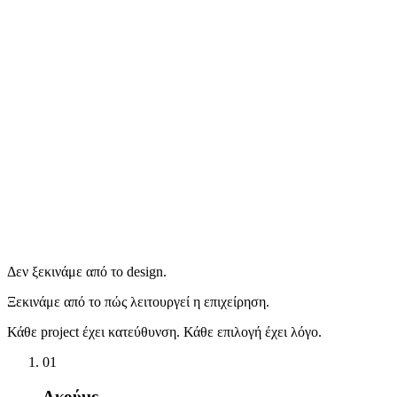
SEO & Google Ads
Δεν κυνηγάμε επισκεψιμότητα. Χτίζουμε παρουσία που αντέχει
στον χρόνο.
SEO
Google Ads
Workflows
Μετατρέπουμε την καθημερινή λειτουργία σε σταθερή διαδικασία.
Από το χάος → σε ρυθμό που λειτουργεί.
AI Chatbot
E-learning & Moodle
Δεν ξεκινάμε από το design.
Ξεκινάμε από το πώς λειτουργεί η επιχείρηση.
Κάθε project έχει κατεύθυνση. Κάθε επιλογή έχει λόγο.
01
Ακούμε