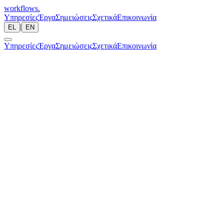
workflows
.
Υπηρεσίες
Έργα
Σημειώσεις
Σχετικά
Επικοινωνία
|
EL
EN
Υπηρεσίες
Έργα
Σημειώσεις
Σχετικά
Επικοινωνία
Συζήτηση 15'
Υπηρεσίες
Έργα