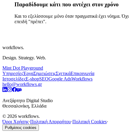
Παραδίδουμε κάτι που αντέχει στον χρόνο
Και το εξελίσσουμε μόνο όταν πραγματικά έχει νόημα. Όχι
επειδή "πρέπει".
workflows
.
Design. Strategy. Web.
Mint Dot Playground
Υπηρεσίες
Έργα
Σημειώσεις
Σχετικά
Επικοινωνία
Ιστοσελίδες
E-shop
SEO
Google Ads
Workflows
hello@workflows.gr
Ανεξάρτητο Digital Studio
Θεσσαλονίκη, Ελλάδα
©
2026
workflows
.
Όροι Χρήσης
·
Πολιτική Απορρήτου
·
Πολιτική Cookies
·
Ρυθμίσεις cookies